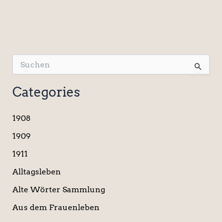
S
u
c
Categories
h
e
n
1908
n
a
1909
c
1911
h
:
Alltagsleben
Alte Wörter Sammlung
Aus dem Frauenleben