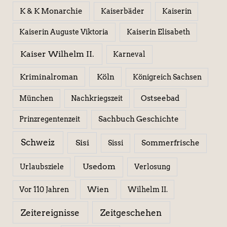
K & K Monarchie
Kaiserbäder
Kaiserin
Kaiserin Elisabeth
Kaiserin Auguste Viktoria
Kaiser Wilhelm II.
Karneval
Kriminalroman
Köln
Königreich Sachsen
Ostseebad
München
Nachkriegszeit
Sachbuch Geschichte
Prinzregentenzeit
Schweiz
Sisi
Sissi
Sommerfrische
Usedom
Urlaubsziele
Verlosung
Wien
Wilhelm II.
Vor 110 Jahren
Zeitereignisse
Zeitgeschehen