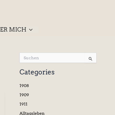
ER MICH
S
u
c
Categories
h
e
n
1908
n
a
1909
c
1911
h
:
Alltagsleben