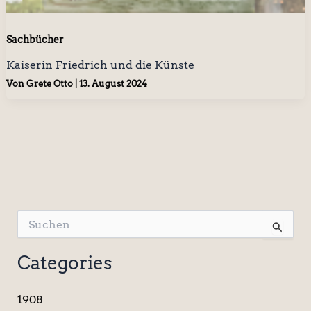
Sachbücher
Kaiserin Friedrich und die Künste
Von
Grete Otto
|
13. August 2024
S
u
c
Categories
h
e
n
1908
n