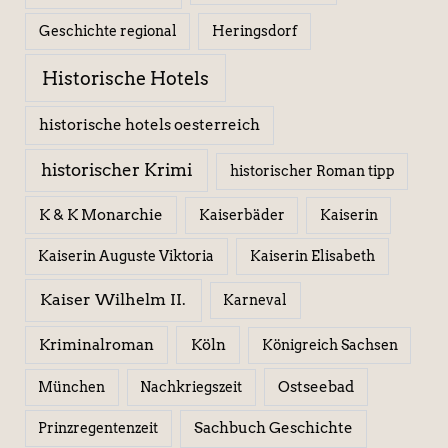
Geschichte regional
Heringsdorf
Historische Hotels
historische hotels oesterreich
historischer Krimi
historischer Roman tipp
K & K Monarchie
Kaiserbäder
Kaiserin
Kaiserin Elisabeth
Kaiserin Auguste Viktoria
Kaiser Wilhelm II.
Karneval
Kriminalroman
Köln
Königreich Sachsen
Ostseebad
München
Nachkriegszeit
Sachbuch Geschichte
Prinzregentenzeit