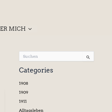
ER MICH
S
u
c
Categories
h
e
n
1908
n
a
1909
c
1911
h
:
Alltagsleben