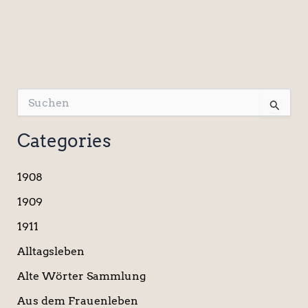
S
u
c
Categories
h
e
n
1908
n
a
1909
c
1911
h
:
Alltagsleben
Alte Wörter Sammlung
Aus dem Frauenleben