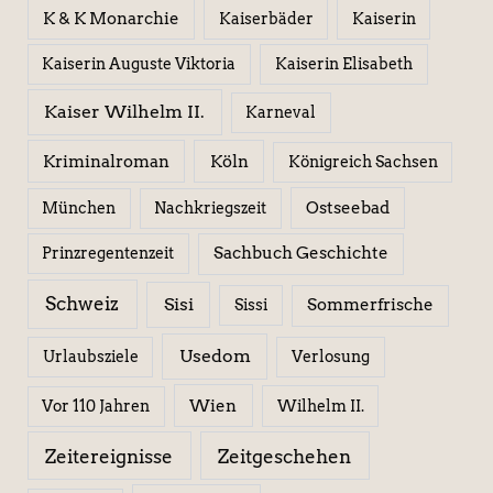
K & K Monarchie
Kaiserbäder
Kaiserin
Kaiserin Elisabeth
Kaiserin Auguste Viktoria
Kaiser Wilhelm II.
Karneval
Kriminalroman
Köln
Königreich Sachsen
Ostseebad
München
Nachkriegszeit
Sachbuch Geschichte
Prinzregentenzeit
Schweiz
Sisi
Sissi
Sommerfrische
Usedom
Urlaubsziele
Verlosung
Wien
Wilhelm II.
Vor 110 Jahren
Zeitereignisse
Zeitgeschehen