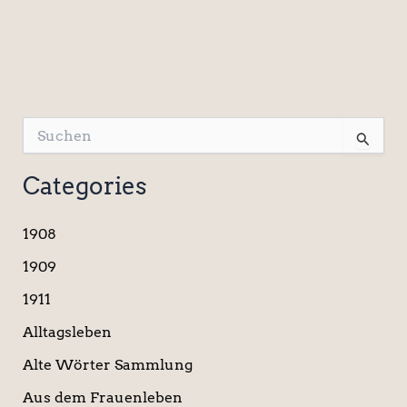
S
u
c
Categories
h
e
n
1908
n
a
1909
c
1911
h
:
Alltagsleben
Alte Wörter Sammlung
Aus dem Frauenleben