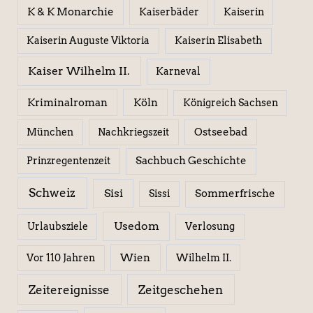
K & K Monarchie
Kaiserbäder
Kaiserin
Kaiserin Elisabeth
Kaiserin Auguste Viktoria
Kaiser Wilhelm II.
Karneval
Kriminalroman
Köln
Königreich Sachsen
Ostseebad
München
Nachkriegszeit
Sachbuch Geschichte
Prinzregentenzeit
Schweiz
Sisi
Sissi
Sommerfrische
Usedom
Urlaubsziele
Verlosung
Wien
Wilhelm II.
Vor 110 Jahren
Zeitereignisse
Zeitgeschehen