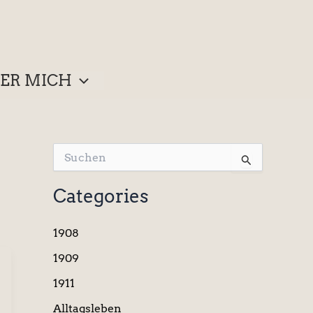
ER MICH
S
u
c
Categories
h
e
n
1908
n
a
1909
c
1911
h
:
Alltagsleben