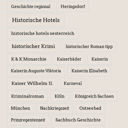
Geschichte regional
Heringsdorf
Historische Hotels
historische hotels oesterreich
historischer Krimi
historischer Roman tipp
K & K Monarchie
Kaiserbäder
Kaiserin
Kaiserin Elisabeth
Kaiserin Auguste Viktoria
Kaiser Wilhelm II.
Karneval
Kriminalroman
Köln
Königreich Sachsen
Ostseebad
München
Nachkriegszeit
Sachbuch Geschichte
Prinzregentenzeit