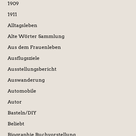
a
1909
c
1911
h
:
Alltagsleben
Alte Wörter Sammlung
Aus dem Frauenleben
Ausflugsziele
Ausstellungsbericht
Auswanderung
Automobile
Autor
Basteln/DIY
Beliebt
Biographie Buchvorstellung