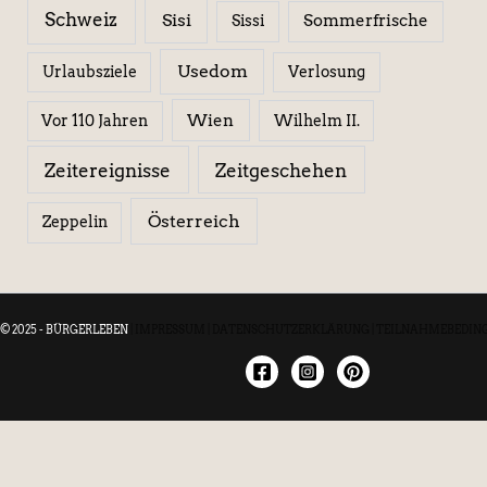
Schweiz
Sisi
Sissi
Sommerfrische
Usedom
Urlaubsziele
Verlosung
Wien
Wilhelm II.
Vor 110 Jahren
Zeitereignisse
Zeitgeschehen
Österreich
Zeppelin
© 2025 - BÜRGERLEBEN
|
IMPRESSUM
|
DATENSCHUTZERKLÄRUNG
|
TEILNAHMEBEDIN