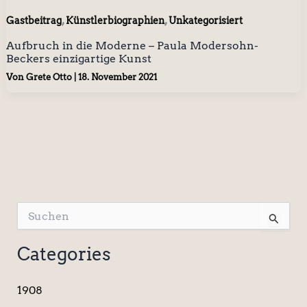
,
,
Gastbeitrag
Künstlerbiographien
Unkategorisiert
Aufbruch in die Moderne – Paula Modersohn-
Beckers einzigartige Kunst
Von
Grete Otto
|
18. November 2021
S
u
c
Categories
h
e
n
1908
n