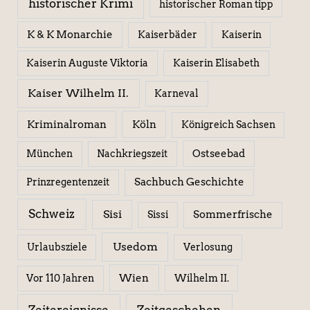
historischer Krimi
historischer Roman tipp
K & K Monarchie
Kaiserbäder
Kaiserin
Kaiserin Elisabeth
Kaiserin Auguste Viktoria
Kaiser Wilhelm II.
Karneval
Kriminalroman
Köln
Königreich Sachsen
Ostseebad
München
Nachkriegszeit
Sachbuch Geschichte
Prinzregentenzeit
Schweiz
Sisi
Sissi
Sommerfrische
Usedom
Urlaubsziele
Verlosung
Wien
Wilhelm II.
Vor 110 Jahren
Zeitereignisse
Zeitgeschehen