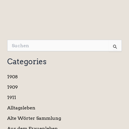
S
u
c
Categories
h
e
n
1908
n
a
1909
c
1911
h
:
Alltagsleben
Alte Wörter Sammlung
Aus dem Frauenleben