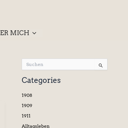
ER MICH
S
u
c
Categories
h
e
n
1908
n
a
1909
c
1911
h
:
Alltagsleben