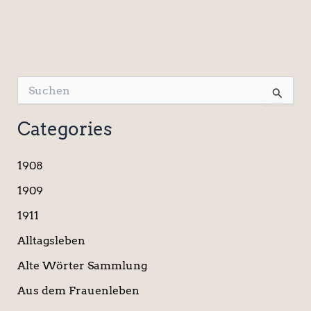
S
u
c
Categories
h
e
n
1908
n
a
1909
c
1911
h
:
Alltagsleben
Alte Wörter Sammlung
Aus dem Frauenleben