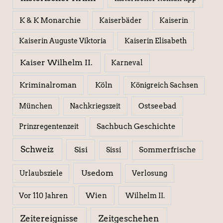
K & K Monarchie
Kaiserbäder
Kaiserin
Kaiserin Elisabeth
Kaiserin Auguste Viktoria
Kaiser Wilhelm II.
Karneval
Kriminalroman
Köln
Königreich Sachsen
Ostseebad
München
Nachkriegszeit
Sachbuch Geschichte
Prinzregentenzeit
Schweiz
Sisi
Sissi
Sommerfrische
Usedom
Urlaubsziele
Verlosung
Wien
Wilhelm II.
Vor 110 Jahren
Zeitereignisse
Zeitgeschehen