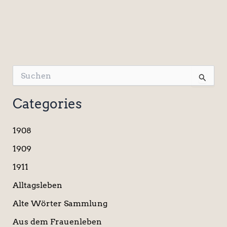
S
u
c
Categories
h
e
n
1908
n
a
1909
c
1911
h
:
Alltagsleben
Alte Wörter Sammlung
Aus dem Frauenleben