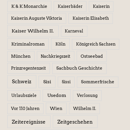
K & K Monarchie
Kaiserbäder
Kaiserin
Kaiserin Elisabeth
Kaiserin Auguste Viktoria
Kaiser Wilhelm II.
Karneval
Kriminalroman
Köln
Königreich Sachsen
Ostseebad
München
Nachkriegszeit
Sachbuch Geschichte
Prinzregentenzeit
Schweiz
Sisi
Sissi
Sommerfrische
Usedom
Urlaubsziele
Verlosung
Wien
Wilhelm II.
Vor 110 Jahren
Zeitereignisse
Zeitgeschehen