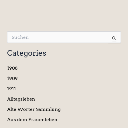
S
u
c
Categories
h
e
n
1908
n
a
1909
c
1911
h
:
Alltagsleben
Alte Wörter Sammlung
Aus dem Frauenleben