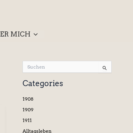
ER MICH
S
u
c
Categories
h
e
n
1908
n
a
1909
c
1911
h
:
Alltagsleben