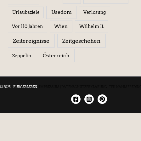
Usedom
Urlaubsziele
Verlosung
Wien
Wilhelm II.
Vor 110 Jahren
Zeitereignisse
Zeitgeschehen
Österreich
Zeppelin
© 2025 - BÜRGERLEBEN
|
IMPRESSUM
|
DATENSCHUTZERKLÄRUNG
|
TEILNAHMEBEDIN