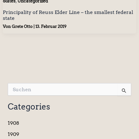
,
States
Uncategorized
Principality of Reuss Elder Line – the smallest federal
state
Von
Grete Otto
|
13. Februar 2019
S
u
c
Categories
h
e
n
1908
n
a
1909