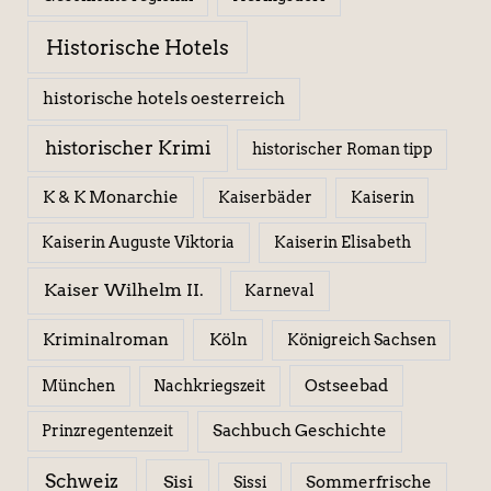
Historische Hotels
historische hotels oesterreich
historischer Krimi
historischer Roman tipp
K & K Monarchie
Kaiserbäder
Kaiserin
Kaiserin Elisabeth
Kaiserin Auguste Viktoria
Kaiser Wilhelm II.
Karneval
Kriminalroman
Köln
Königreich Sachsen
Ostseebad
München
Nachkriegszeit
Sachbuch Geschichte
Prinzregentenzeit
Schweiz
Sisi
Sissi
Sommerfrische