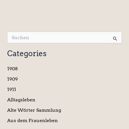
S
u
c
Categories
h
e
n
1908
n
a
1909
c
1911
h
:
Alltagsleben
Alte Wörter Sammlung
Aus dem Frauenleben