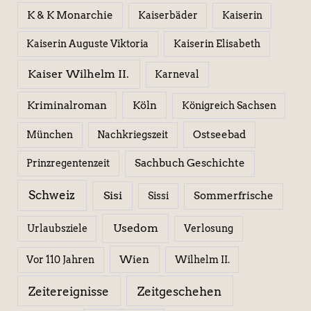
K & K Monarchie
Kaiserbäder
Kaiserin
Kaiserin Elisabeth
Kaiserin Auguste Viktoria
Kaiser Wilhelm II.
Karneval
Kriminalroman
Köln
Königreich Sachsen
Ostseebad
München
Nachkriegszeit
Sachbuch Geschichte
Prinzregentenzeit
Schweiz
Sisi
Sissi
Sommerfrische
Usedom
Urlaubsziele
Verlosung
Wien
Wilhelm II.
Vor 110 Jahren
Zeitereignisse
Zeitgeschehen