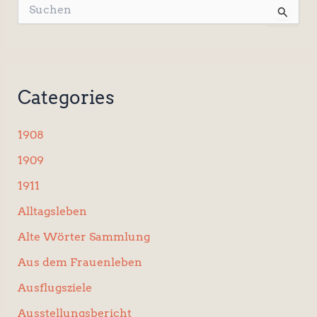
S
u
c
h
e
n
Categories
n
a
c
1908
h
:
1909
1911
Alltagsleben
Alte Wörter Sammlung
Aus dem Frauenleben
Ausflugsziele
Ausstellungsbericht