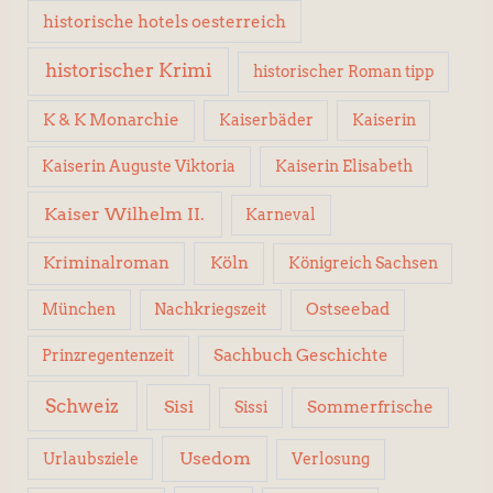
historische hotels oesterreich
historischer Krimi
historischer Roman tipp
K & K Monarchie
Kaiserbäder
Kaiserin
Kaiserin Elisabeth
Kaiserin Auguste Viktoria
Kaiser Wilhelm II.
Karneval
Kriminalroman
Köln
Königreich Sachsen
Ostseebad
München
Nachkriegszeit
Sachbuch Geschichte
Prinzregentenzeit
Schweiz
Sisi
Sissi
Sommerfrische
Usedom
Urlaubsziele
Verlosung