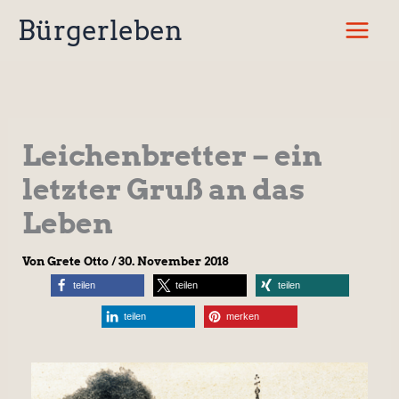
Zum
Bürgerleben
Inhalt
springen
Leichenbretter – ein
letzter Gruß an das
Leben
Von
Grete Otto
/
30. November 2018
teilen
teilen
teilen
teilen
merken