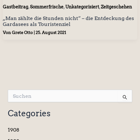
,
,
,
Gastbeitrag
Sommerfrische
Unkategorisiert
Zeitgeschehen
„Man zählte die Stunden nicht“ – die Entdeckung des
Gardasees als Touristenziel
Von
Grete Otto
|
25. August 2021
S
u
c
Categories
h
e
n
1908
n