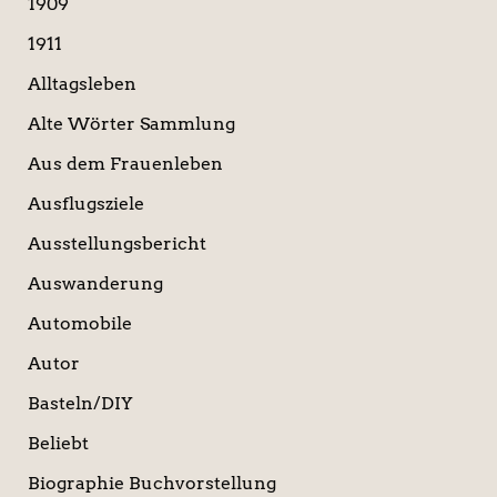
a
1909
c
1911
h
:
Alltagsleben
Alte Wörter Sammlung
Aus dem Frauenleben
Ausflugsziele
Ausstellungsbericht
Auswanderung
Automobile
Autor
Basteln/DIY
Beliebt
Biographie Buchvorstellung