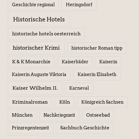
Geschichte regional
Heringsdorf
Historische Hotels
historische hotels oesterreich
historischer Krimi
historischer Roman tipp
K & K Monarchie
Kaiserbäder
Kaiserin
Kaiserin Elisabeth
Kaiserin Auguste Viktoria
Kaiser Wilhelm II.
Karneval
Kriminalroman
Köln
Königreich Sachsen
Ostseebad
München
Nachkriegszeit
Sachbuch Geschichte
Prinzregentenzeit