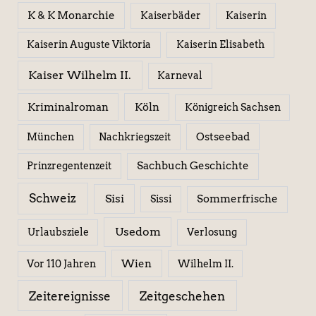
K & K Monarchie
Kaiserbäder
Kaiserin
Kaiserin Elisabeth
Kaiserin Auguste Viktoria
Kaiser Wilhelm II.
Karneval
Kriminalroman
Köln
Königreich Sachsen
Ostseebad
München
Nachkriegszeit
Sachbuch Geschichte
Prinzregentenzeit
Schweiz
Sisi
Sissi
Sommerfrische
Usedom
Urlaubsziele
Verlosung
Wien
Wilhelm II.
Vor 110 Jahren
Zeitereignisse
Zeitgeschehen