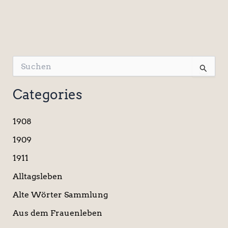
S
u
c
Categories
h
e
n
1908
n
a
1909
c
1911
h
:
Alltagsleben
Alte Wörter Sammlung
Aus dem Frauenleben