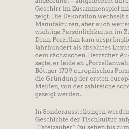
angeordnet – aufgelockert durch
Geschirr im Zusammenspiel mit
zeigt. Die Dekoration wechselt 
Manufakturen, aber auch weite
wichtige Persönlichkeiten im Z
Denn Porzellan kam ursprüngli
Jahrhundert als absolutes Luxu
dem sächsischen Herrscher Augu
sagte, er leide an „Porzellanwa
Böttger 1709 europäisches Porze
die Gründung der ersten europ
Meißen, von der zahlreiche sch
gezeigt werden.
In Sonderausstellungen werde
Geschichte der Tischkultur aufg
„Tafelzauber“ (zu sehen bis zum 