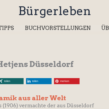
Bürgerleben
TIPPS
BUCHVORSTELLUNGEN
ÜB
tjens Düsseldorf
teilen
teilen
merken
mik aus aller Welt
s (1906) vermachte der aus Düsseldorf