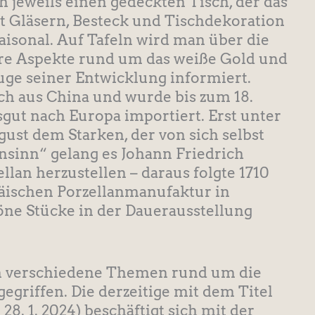
 jeweils einen gedeckten Tisch, der das
 Gläsern, Besteck und Tischdekoration
saisonal. Auf Tafeln wird man über die
re Aspekte rund um das weiße Gold und
uge seiner Entwicklung informiert.
ch aus China und wurde bis zum 18.
sgut nach Europa importiert. Erst unter
st dem Starken, der von sich selbst
hnsinn“ gelang es Johann Friedrich
llan herzustellen – daraus folgte 1710
äischen Porzellanmanufaktur in
öne Stücke in der Dauerausstellung
n verschiedene Themen rund um die
egriffen. Die derzeitige mit dem Titel
28. 1. 2024) beschäftigt sich mit der