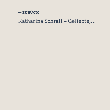
ZURÜCK
Katharina Schratt – Geliebte, Nebenbuhlerin oder Freundin des Kaisers Franz Joseph?