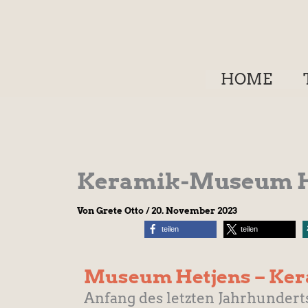
Zum
Inhalt
springen
HOME
Keramik-Museum He
Von
Grete Otto
/
20. November 2023
teilen
teilen
Museum Hetjens – Kera
Anfang des letzten Jahrhundert