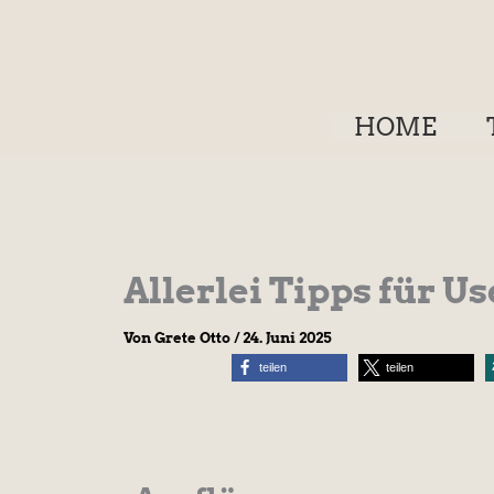
Zum
Inhalt
springen
HOME
Allerlei Tipps für 
Von
Grete Otto
/
24. Juni 2025
teilen
teilen