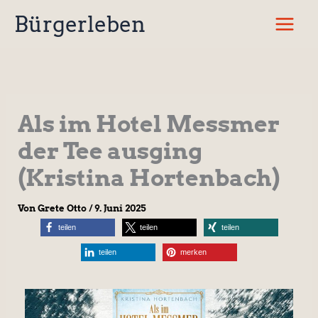
Zum
Bürgerleben
Inhalt
springen
Als im Hotel Messmer
der Tee ausging
(Kristina Hortenbach)
Von
Grete Otto
/
9. Juni 2025
teilen
teilen
teilen
teilen
merken