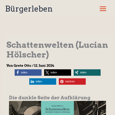
Zum
Bürgerleben
Inhalt
springen
Schattenwelten (Lucian
Hölscher)
Von
Grete Otto
/
12. Juni 2024
teilen
teilen
teilen
teilen
merken
Die dunkle Seite der Aufklärung