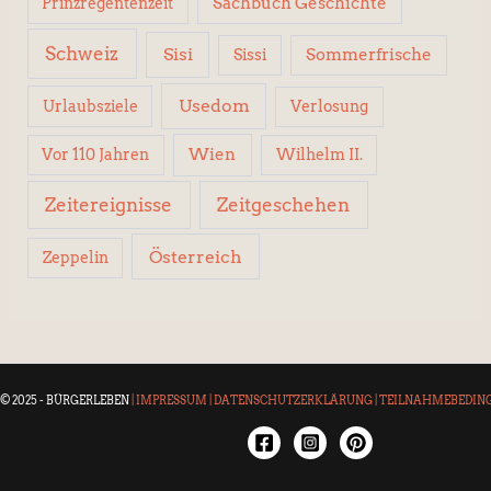
Sachbuch Geschichte
Prinzregentenzeit
Schweiz
Sisi
Sissi
Sommerfrische
Usedom
Urlaubsziele
Verlosung
Wien
Wilhelm II.
Vor 110 Jahren
Zeitereignisse
Zeitgeschehen
Österreich
Zeppelin
© 2025 - BÜRGERLEBEN
|
IMPRESSUM
|
DATENSCHUTZERKLÄRUNG
|
TEILNAHMEBEDIN