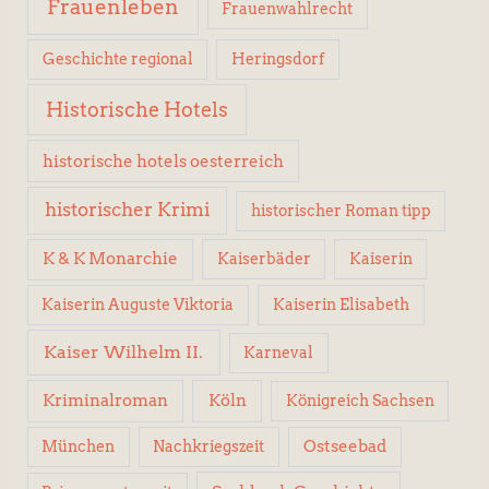
Frauenleben
Frauenwahlrecht
Geschichte regional
Heringsdorf
Historische Hotels
historische hotels oesterreich
historischer Krimi
historischer Roman tipp
K & K Monarchie
Kaiserbäder
Kaiserin
Kaiserin Elisabeth
Kaiserin Auguste Viktoria
Kaiser Wilhelm II.
Karneval
Kriminalroman
Köln
Königreich Sachsen
Ostseebad
München
Nachkriegszeit