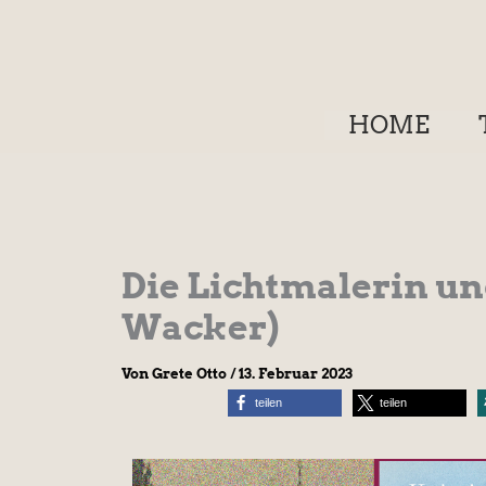
Zum
Inhalt
springen
HOME
Die Lichtmalerin un
Wacker)
Von
Grete Otto
/
13. Februar 2023
teilen
teilen