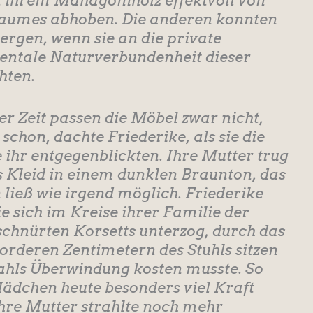
it ihrem Mahagoniholz effektvoll von
Raumes abhoben. Die anderen konnten
bergen, wenn sie an die private
entale Naturverbundenheit dieser
hten.
 Zeit passen die Möbel zwar nicht,
chon, dachte Friederike, als sie die
e ihr entgegenblickten. Ihre Mutter trug
 Kleid in einem dunklen Braunton, das
ließ wie irgend möglich. Friederike
e sich im Kreise ihrer Familie der
chnürten Korsetts unterzog, durch das
orderen Zentimetern des Stuhls sitzen
ahls Überwindung kosten musste. So
 Mädchen heute besonders viel Kraft
hre Mutter strahlte noch mehr