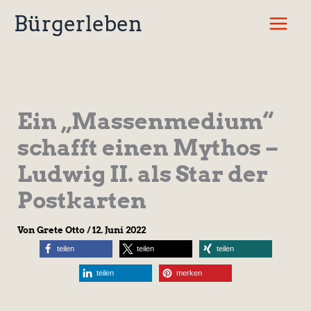
Zum
Bürgerleben
Inhalt
springen
Ein „Massenmedium“
schafft einen Mythos –
Ludwig II. als Star der
Postkarten
Von
Grete Otto
/
12. Juni 2022
teilen
teilen
teilen
teilen
merken