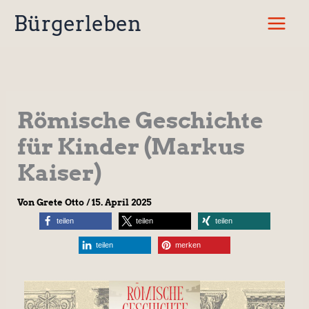
Zum
Bürgerleben
Inhalt
springen
Römische Geschichte
für Kinder (Markus
Kaiser)
Von
Grete Otto
/
15. April 2025
teilen
teilen
teilen
teilen
merken