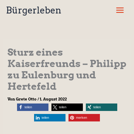
Zum
Bürgerleben
Inhalt
springen
Sturz eines
Kaiserfreunds – Philipp
zu Eulenburg und
Hertefeld
Von
Grete Otto
/
1. August 2022
teilen
teilen
teilen
teilen
merken