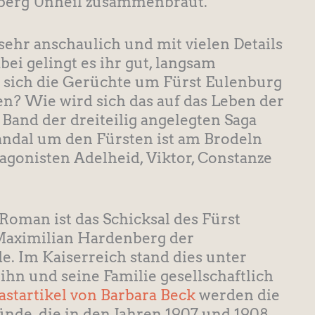
berg Unheil zusammenbraut.
sehr anschaulich und mit vielen Details
ei gelingt es ihr gut, langsam
sich die Gerüchte um Fürst Eulenburg
en? Wie wird sich das auf das Leben der
Band der dreiteilig angelegten Saga
andal um den Fürsten ist am Brodeln
tagonisten Adelheid, Viktor, Constanze
 Roman ist das Schicksal des Fürst
Maximilian Hardenberg der
e. Im Kaiserreich stand dies unter
 ihn und seine Familie gesellschaftlich
astartikel von Barbara Beck
werden die
ünde, die in den Jahren 1907 und 1908