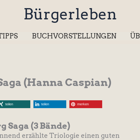
Bürgerleben
TIPPS
BUCHVORSTELLUNGEN
ÜB
 Saga (Hanna Caspian)
teilen
teilen
merken
g Saga (3 Bände)
annend erzählte Triologie einen guten