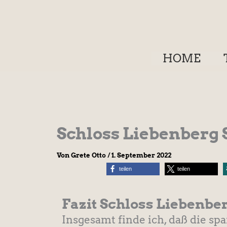
Zum
Inhalt
springen
HOME
Schloss Liebenberg
Von
Grete Otto
/
1. September 2022
teilen
teilen
Fazit Schloss Liebenber
Insgesamt finde ich, daß die sp