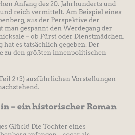
hen Anfang des 20. Jahrhunderts und
nd reich vermittelt. Am Beispiel eines
benberg, aus der Perspektive der
olgt man gespannt den Werdegang der
hicksale – ob Fürst oder Dienstmädchen.
g hat es tatsächlich gegeben. Der
e zu den größten innenpolitischen
(Teil 2+3) ausführlichen Vorstellungen
 nachstehend.
in – ein historischer Roman
es Glück! Die Tochter eines
ebenberg anfangen – sogar als