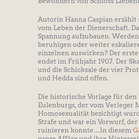
Bewohnern von Schloss Lieben
Autorin Hanna Caspian erzählt 
vom Leben der Dienerschaft. Dab
Spannung aufzubauen. Werden 
beruhigen oder weiter eskalier
einzelnen auswirken? Der erste 
endet im Frühjahr 1907. Der Sk
und die Schicksale der vier Pro
und Hedda sind offen.
Die historische Vorlage für den
Eulenburgs, der vom Verleger 
Homosexualität bezichtigt wurd
Strafe und war ein Vorwurf, der
ruinieren konnte…In diesem
G
ganze Affäre und ihre Hintergr