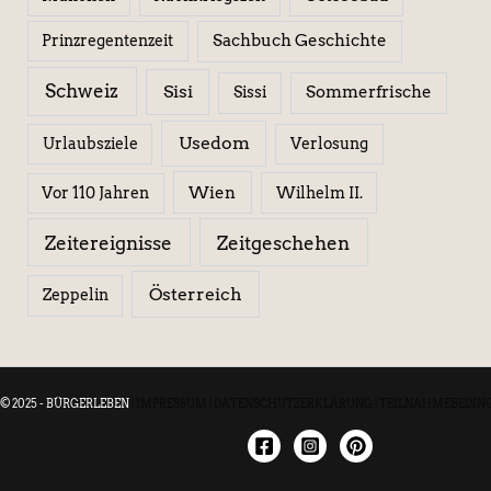
Sachbuch Geschichte
Prinzregentenzeit
Schweiz
Sisi
Sissi
Sommerfrische
Usedom
Urlaubsziele
Verlosung
Wien
Wilhelm II.
Vor 110 Jahren
Zeitereignisse
Zeitgeschehen
Österreich
Zeppelin
© 2025 - BÜRGERLEBEN
|
IMPRESSUM
|
DATENSCHUTZERKLÄRUNG
|
TEILNAHMEBEDIN