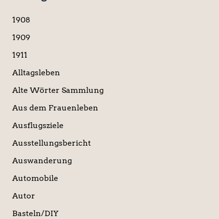
e
n
1908
n
a
1909
c
1911
h
:
Alltagsleben
Alte Wörter Sammlung
Aus dem Frauenleben
Ausflugsziele
Ausstellungsbericht
Auswanderung
Automobile
Autor
Basteln/DIY