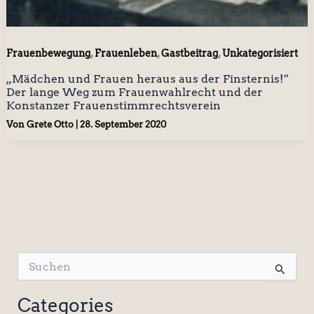
,
,
,
Frauenbewegung
Frauenleben
Gastbeitrag
Unkategorisiert
„Mädchen und Frauen heraus aus der Finsternis!“
Der lange Weg zum Frauenwahlrecht und der
Konstanzer Frauenstimmrechtsverein
Von
Grete Otto
|
28. September 2020
S
u
c
Categories
h