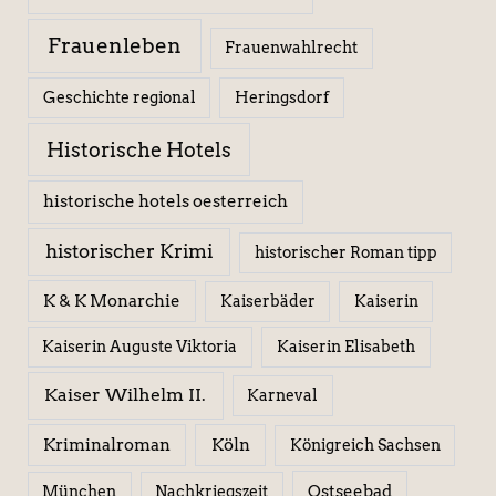
Frauenleben
Frauenwahlrecht
Geschichte regional
Heringsdorf
Historische Hotels
historische hotels oesterreich
historischer Krimi
historischer Roman tipp
K & K Monarchie
Kaiserbäder
Kaiserin
Kaiserin Elisabeth
Kaiserin Auguste Viktoria
Kaiser Wilhelm II.
Karneval
Kriminalroman
Köln
Königreich Sachsen
Ostseebad
München
Nachkriegszeit