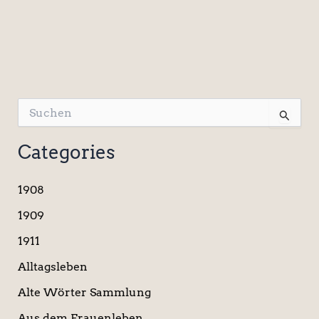
S
u
c
Categories
h
e
n
1908
n
a
1909
c
1911
h
:
Alltagsleben
Alte Wörter Sammlung
Aus dem Frauenleben