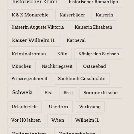
historischer Krimi
historischer Roman tipp
K & K Monarchie
Kaiserbäder
Kaiserin
Kaiserin Elisabeth
Kaiserin Auguste Viktoria
Kaiser Wilhelm II.
Karneval
Kriminalroman
Köln
Königreich Sachsen
Ostseebad
München
Nachkriegszeit
Sachbuch Geschichte
Prinzregentenzeit
Schweiz
Sisi
Sissi
Sommerfrische
Usedom
Urlaubsziele
Verlosung
Wien
Wilhelm II.
Vor 110 Jahren
Zeitereignisse
Zeitgeschehen