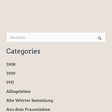
S
u
c
Categories
h
e
n
1908
n
a
1909
c
1911
h
:
Alltagsleben
Alte Wörter Sammlung
Aus dem Frauenleben