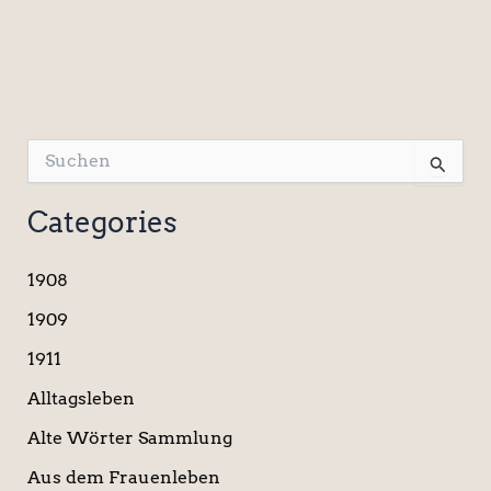
S
u
c
Categories
h
e
n
1908
n
a
1909
c
1911
h
:
Alltagsleben
Alte Wörter Sammlung
Aus dem Frauenleben