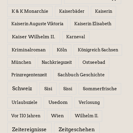
K & K Monarchie
Kaiserbäder
Kaiserin
Kaiserin Elisabeth
Kaiserin Auguste Viktoria
Kaiser Wilhelm II.
Karneval
Kriminalroman
Köln
Königreich Sachsen
Ostseebad
München
Nachkriegszeit
Sachbuch Geschichte
Prinzregentenzeit
Schweiz
Sisi
Sissi
Sommerfrische
Usedom
Urlaubsziele
Verlosung
Wien
Wilhelm II.
Vor 110 Jahren
Zeitereignisse
Zeitgeschehen