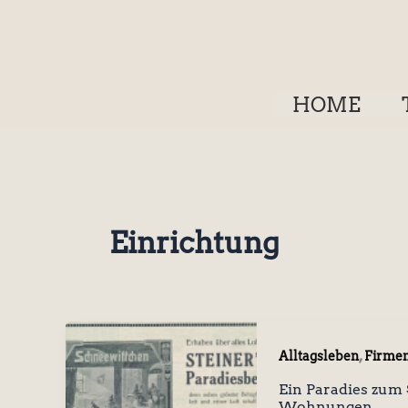
Zum
Inhalt
springen
HOME
Einrichtung
,
Alltagsleben
Firmen
Ein Paradies zum 
Wohnungen