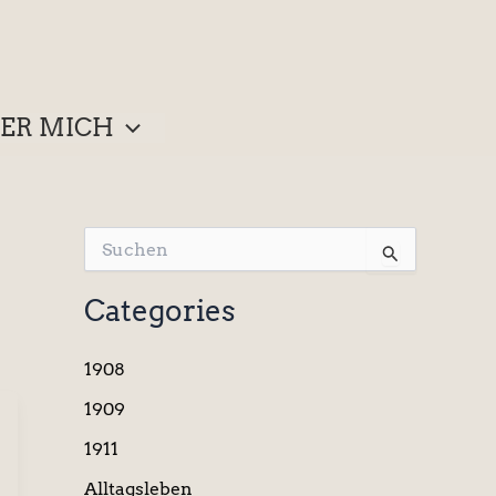
ER MICH
S
u
c
Categories
h
e
n
1908
n
a
1909
c
1911
h
:
Alltagsleben