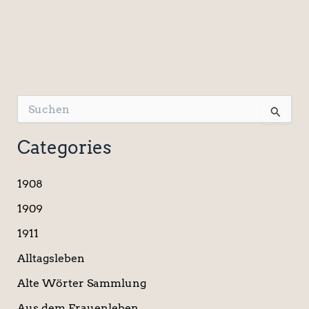
S
u
c
Categories
h
e
n
1908
n
a
1909
c
1911
h
:
Alltagsleben
Alte Wörter Sammlung
Aus dem Frauenleben