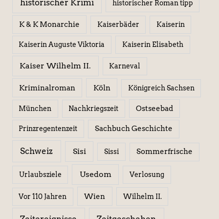
historischer Krimi
historischer Roman tipp
K & K Monarchie
Kaiserbäder
Kaiserin
Kaiserin Elisabeth
Kaiserin Auguste Viktoria
Kaiser Wilhelm II.
Karneval
Kriminalroman
Köln
Königreich Sachsen
Ostseebad
München
Nachkriegszeit
Sachbuch Geschichte
Prinzregentenzeit
Schweiz
Sisi
Sissi
Sommerfrische
Usedom
Urlaubsziele
Verlosung
Wien
Wilhelm II.
Vor 110 Jahren
Zeitereignisse
Zeitgeschehen