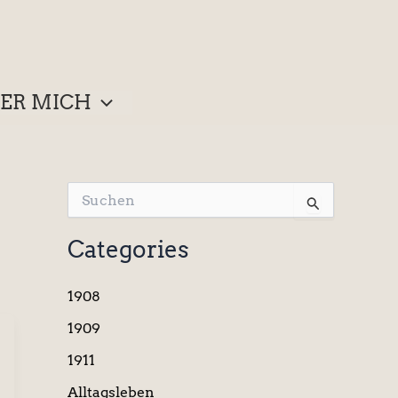
ER MICH
S
u
c
Categories
h
e
n
1908
n
a
1909
c
1911
h
:
Alltagsleben