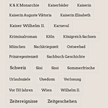
K & K Monarchie
Kaiserbäder
Kaiserin
Kaiserin Elisabeth
Kaiserin Auguste Viktoria
Kaiser Wilhelm II.
Karneval
Kriminalroman
Köln
Königreich Sachsen
Ostseebad
München
Nachkriegszeit
Sachbuch Geschichte
Prinzregentenzeit
Schweiz
Sisi
Sissi
Sommerfrische
Usedom
Urlaubsziele
Verlosung
Wien
Wilhelm II.
Vor 110 Jahren
Zeitereignisse
Zeitgeschehen