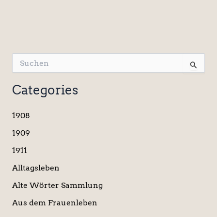
S
u
c
Categories
h
e
n
1908
n
a
1909
c
1911
h
:
Alltagsleben
Alte Wörter Sammlung
Aus dem Frauenleben