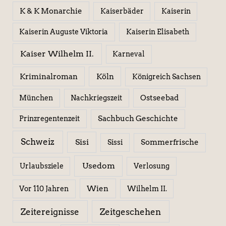
K & K Monarchie
Kaiserbäder
Kaiserin
Kaiserin Elisabeth
Kaiserin Auguste Viktoria
Kaiser Wilhelm II.
Karneval
Kriminalroman
Köln
Königreich Sachsen
Ostseebad
München
Nachkriegszeit
Sachbuch Geschichte
Prinzregentenzeit
Schweiz
Sisi
Sissi
Sommerfrische
Usedom
Urlaubsziele
Verlosung
Wien
Wilhelm II.
Vor 110 Jahren
Zeitereignisse
Zeitgeschehen