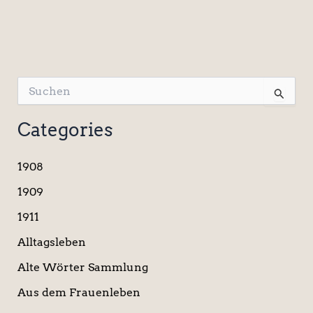
S
u
c
Categories
h
e
n
1908
n
a
1909
c
1911
h
:
Alltagsleben
Alte Wörter Sammlung
Aus dem Frauenleben