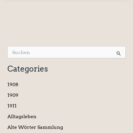
S
u
c
Categories
h
e
n
1908
n
a
1909
c
1911
h
:
Alltagsleben
Alte Wörter Sammlung