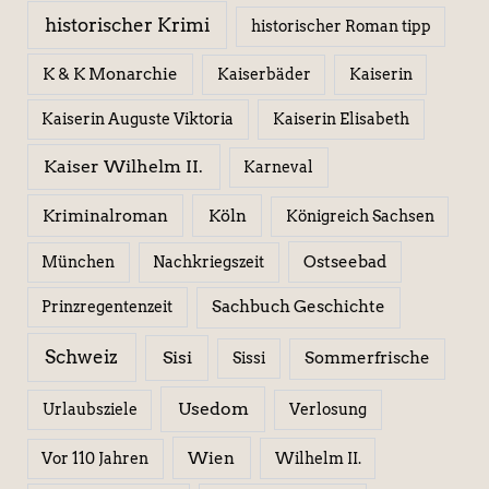
historischer Krimi
historischer Roman tipp
K & K Monarchie
Kaiserbäder
Kaiserin
Kaiserin Elisabeth
Kaiserin Auguste Viktoria
Kaiser Wilhelm II.
Karneval
Kriminalroman
Köln
Königreich Sachsen
Ostseebad
München
Nachkriegszeit
Sachbuch Geschichte
Prinzregentenzeit
Schweiz
Sisi
Sissi
Sommerfrische
Usedom
Urlaubsziele
Verlosung
Wien
Wilhelm II.
Vor 110 Jahren