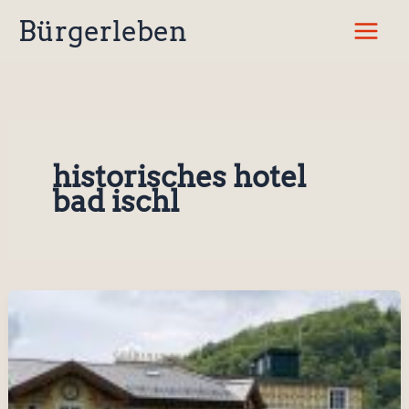
Zum
Bürgerleben
Inhalt
springen
historisches hotel
bad ischl