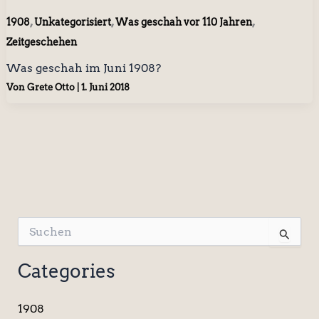
,
,
,
1908
Unkategorisiert
Was geschah vor 110 Jahren
Zeitgeschehen
Was geschah im Juni 1908?
Von
Grete Otto
|
1. Juni 2018
S
u
c
Categories
h
e
n
1908
n