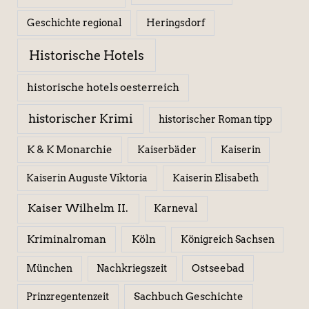
Geschichte regional
Heringsdorf
Historische Hotels
historische hotels oesterreich
historischer Krimi
historischer Roman tipp
K & K Monarchie
Kaiserbäder
Kaiserin
Kaiserin Elisabeth
Kaiserin Auguste Viktoria
Kaiser Wilhelm II.
Karneval
Kriminalroman
Köln
Königreich Sachsen
Ostseebad
München
Nachkriegszeit
Sachbuch Geschichte
Prinzregentenzeit