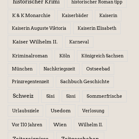
historischer Krimi
historischer Roman tipp
K & K Monarchie
Kaiserbäder
Kaiserin
Kaiserin Elisabeth
Kaiserin Auguste Viktoria
Kaiser Wilhelm II.
Karneval
Kriminalroman
Köln
Königreich Sachsen
Ostseebad
München
Nachkriegszeit
Sachbuch Geschichte
Prinzregentenzeit
Schweiz
Sisi
Sissi
Sommerfrische
Usedom
Urlaubsziele
Verlosung
Wien
Wilhelm II.
Vor 110 Jahren
Zeitereignisse
Zeitgeschehen