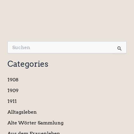
S
u
c
Categories
h
e
n
1908
n
a
1909
c
1911
h
:
Alltagsleben
Alte Wörter Sammlung
Aus dem Frauenleben