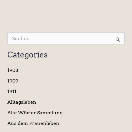
S
u
c
Categories
h
e
n
1908
n
a
1909
c
1911
h
:
Alltagsleben
Alte Wörter Sammlung
Aus dem Frauenleben