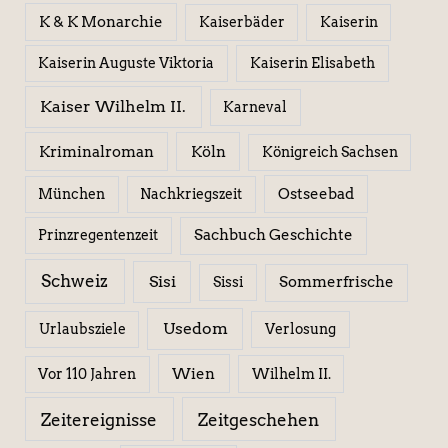
K & K Monarchie
Kaiserbäder
Kaiserin
Kaiserin Elisabeth
Kaiserin Auguste Viktoria
Kaiser Wilhelm II.
Karneval
Kriminalroman
Köln
Königreich Sachsen
Ostseebad
München
Nachkriegszeit
Sachbuch Geschichte
Prinzregentenzeit
Schweiz
Sisi
Sissi
Sommerfrische
Usedom
Urlaubsziele
Verlosung
Wien
Wilhelm II.
Vor 110 Jahren
Zeitereignisse
Zeitgeschehen