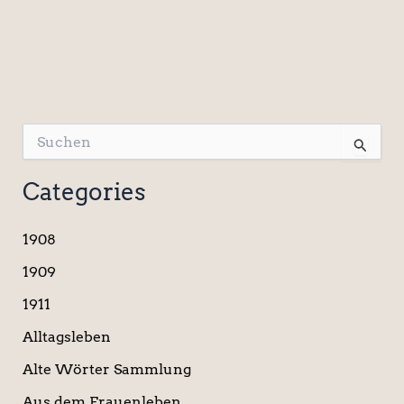
S
u
c
Categories
h
e
n
1908
n
a
1909
c
1911
h
:
Alltagsleben
Alte Wörter Sammlung
Aus dem Frauenleben