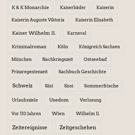
K & K Monarchie
Kaiserbäder
Kaiserin
Kaiserin Elisabeth
Kaiserin Auguste Viktoria
Kaiser Wilhelm II.
Karneval
Kriminalroman
Köln
Königreich Sachsen
Ostseebad
München
Nachkriegszeit
Sachbuch Geschichte
Prinzregentenzeit
Schweiz
Sisi
Sissi
Sommerfrische
Usedom
Urlaubsziele
Verlosung
Wien
Wilhelm II.
Vor 110 Jahren
Zeitereignisse
Zeitgeschehen