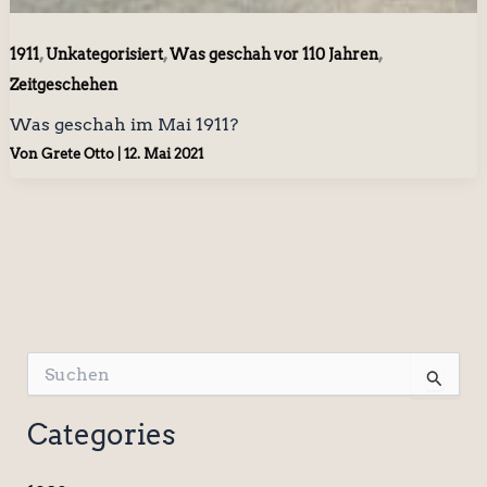
,
,
,
1911
Unkategorisiert
Was geschah vor 110 Jahren
Zeitgeschehen
Was geschah im Mai 1911?
Von
Grete Otto
|
12. Mai 2021
S
u
c
Categories
h
e
n