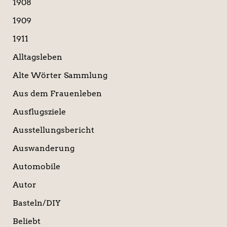
1908
n
a
1909
c
1911
h
:
Alltagsleben
Alte Wörter Sammlung
Aus dem Frauenleben
Ausflugsziele
Ausstellungsbericht
Auswanderung
Automobile
Autor
Basteln/DIY
Beliebt