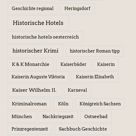
Geschichte regional
Heringsdorf
Historische Hotels
historische hotels oesterreich
historischer Krimi
historischer Roman tipp
K & K Monarchie
Kaiserbäder
Kaiserin
Kaiserin Elisabeth
Kaiserin Auguste Viktoria
Kaiser Wilhelm II.
Karneval
Kriminalroman
Köln
Königreich Sachsen
Ostseebad
München
Nachkriegszeit
Sachbuch Geschichte
Prinzregentenzeit