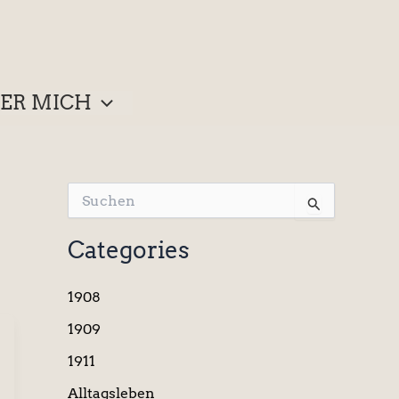
ER MICH
S
u
c
Categories
h
e
n
1908
n
a
1909
c
1911
h
:
Alltagsleben