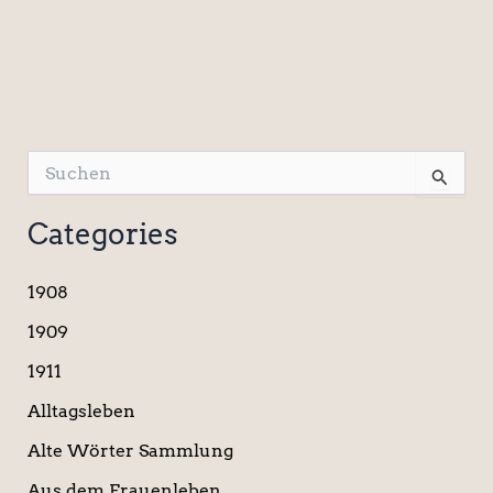
S
u
c
Categories
h
e
n
1908
n
a
1909
c
1911
h
:
Alltagsleben
Alte Wörter Sammlung
Aus dem Frauenleben