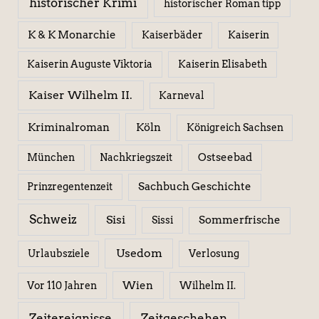
historischer Krimi
historischer Roman tipp
K & K Monarchie
Kaiserbäder
Kaiserin
Kaiserin Elisabeth
Kaiserin Auguste Viktoria
Kaiser Wilhelm II.
Karneval
Kriminalroman
Köln
Königreich Sachsen
Ostseebad
München
Nachkriegszeit
Sachbuch Geschichte
Prinzregentenzeit
Schweiz
Sisi
Sissi
Sommerfrische
Usedom
Urlaubsziele
Verlosung
Wien
Wilhelm II.
Vor 110 Jahren
Zeitereignisse
Zeitgeschehen