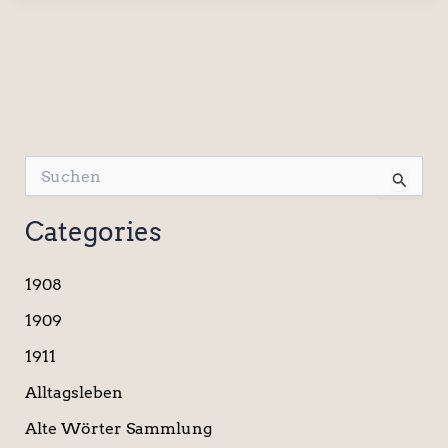
S
u
c
Categories
h
e
n
1908
n
a
1909
c
1911
h
:
Alltagsleben
Alte Wörter Sammlung