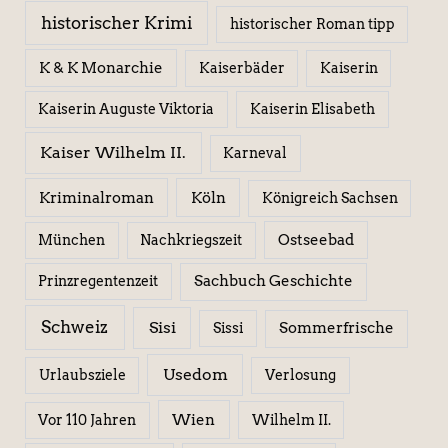
historischer Krimi
historischer Roman tipp
K & K Monarchie
Kaiserbäder
Kaiserin
Kaiserin Elisabeth
Kaiserin Auguste Viktoria
Kaiser Wilhelm II.
Karneval
Kriminalroman
Köln
Königreich Sachsen
Ostseebad
München
Nachkriegszeit
Sachbuch Geschichte
Prinzregentenzeit
Schweiz
Sisi
Sissi
Sommerfrische
Usedom
Urlaubsziele
Verlosung
Wien
Wilhelm II.
Vor 110 Jahren