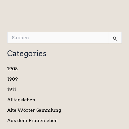
S
u
c
Categories
h
e
n
1908
n
a
1909
c
1911
h
:
Alltagsleben
Alte Wörter Sammlung
Aus dem Frauenleben