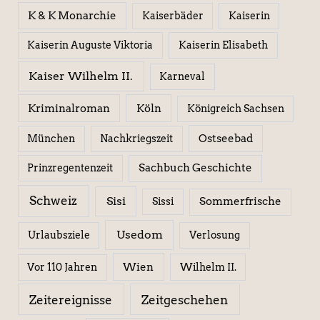
K & K Monarchie
Kaiserbäder
Kaiserin
Kaiserin Elisabeth
Kaiserin Auguste Viktoria
Kaiser Wilhelm II.
Karneval
Kriminalroman
Köln
Königreich Sachsen
Ostseebad
München
Nachkriegszeit
Sachbuch Geschichte
Prinzregentenzeit
Schweiz
Sisi
Sissi
Sommerfrische
Usedom
Urlaubsziele
Verlosung
Wien
Wilhelm II.
Vor 110 Jahren
Zeitereignisse
Zeitgeschehen