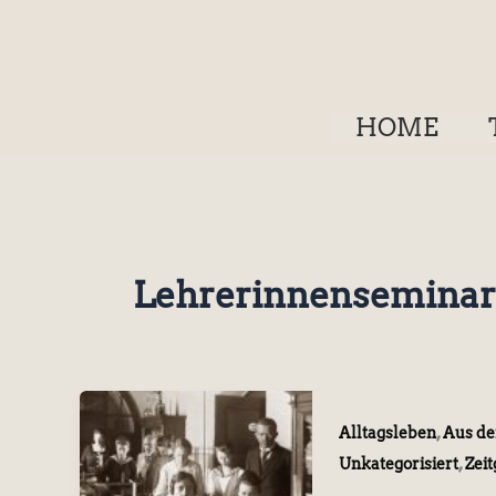
Zum
Inhalt
springen
HOME
Lehrerinnenseminar
,
Alltagsleben
Aus d
,
Unkategorisiert
Zei