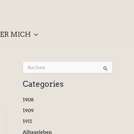
ER MICH
S
u
c
Categories
h
e
n
1908
n
a
1909
c
1911
h
:
Alltagsleben