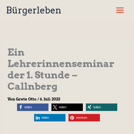
Zum
Bürgerleben
Inhalt
springen
Ein
Lehrerinnenseminar
der 1. Stunde –
Callnberg
Von
Grete Otto
/
6. Juli 2023
teilen
teilen
teilen
teilen
merken