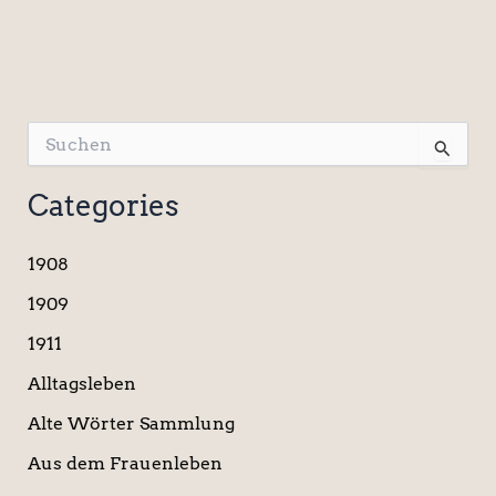
S
u
c
Categories
h
e
n
1908
n
a
1909
c
1911
h
:
Alltagsleben
Alte Wörter Sammlung
Aus dem Frauenleben