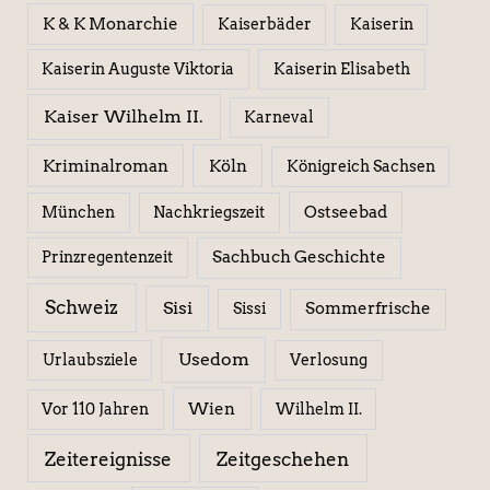
K & K Monarchie
Kaiserbäder
Kaiserin
Kaiserin Elisabeth
Kaiserin Auguste Viktoria
Kaiser Wilhelm II.
Karneval
Kriminalroman
Köln
Königreich Sachsen
Ostseebad
München
Nachkriegszeit
Sachbuch Geschichte
Prinzregentenzeit
Schweiz
Sisi
Sissi
Sommerfrische
Usedom
Urlaubsziele
Verlosung
Wien
Wilhelm II.
Vor 110 Jahren
Zeitereignisse
Zeitgeschehen